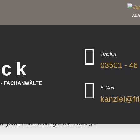
ADA
Telefon
i c k
03501 - 46
• FACHANWÄLTE
E-Mail
kanzlei@fr
IMPRESSUM
n gem. Telemediengesetz TMG § 5