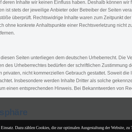
f deren Inhalte wir keinen Einfluss haben. Deshalb können wir 
 ist stets der jeweilige Anbieter oder Betreiber der Seiten veran
töße überprüft. Rechtswidrige Inhalte waren zum Zeitpunkt der 
edoch ohne konkrete Anhaltspunkte einer Rechtsverletzung nicht
fernen.
f diesen Seiten unterliegen dem deutschen Urheberrecht. Die Ver
en des Urheberrechtes bedürfen der schriftlichen Zustimmung d
 privaten, nicht kommerziellen Gebrauch gestattet. Soweit die I
achtet. Insbesondere werden Inhalte Dritter als solche gekennze
r um einen entsprechenden Hinweis. Bei Bekanntwerden von Re
tsphäre
insatz. Dazu zählen Cookies, die zur optimalen Ausgestaltung der Website, zu 