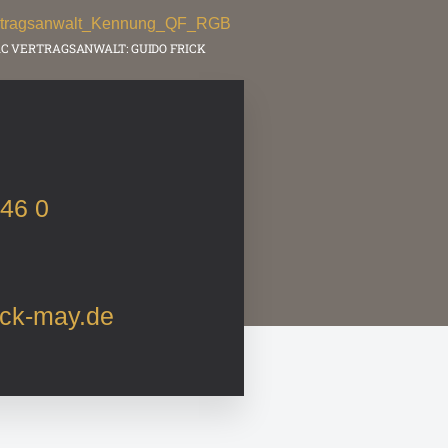
C VERTRAGSANWALT: GUIDO FRICK
 46 0
ick-may.de